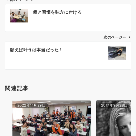
投
癖と習慣を味方に付ける
稿
ナ
ビ
ゲ
次のページへ
ー
願えば叶うは本当だった！
シ
ョ
ン
関連記事
2022年11月29日
2017年9月28日