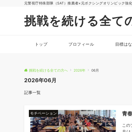
元警視庁特殊部隊（SAT）推薦者×元ボクシングオリンピック強
挑戦を続ける全て
トップ
プロフィール
目標は
挑戦を続ける全ての方へ
2026年
06月
2026年06月
記事一覧
青
モチベーション
この
月/１