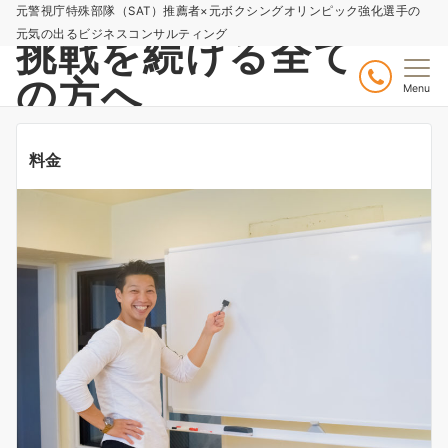
元警視庁特殊部隊（SAT）推薦者×元ボクシングオリンピック強化選手の
元気の出るビジネスコンサルティング
挑戦を続ける全て
の方へ
Menu
料金