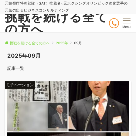
元警視庁特殊部隊（SAT）推薦者×元ボクシングオリンピック強化選手の
元気の出るビジネスコンサルティング
挑戦を続ける全て
の方へ
Menu
挑戦を続ける全ての方へ
2025年
09月
2025年09月
記事一覧
モチベーション