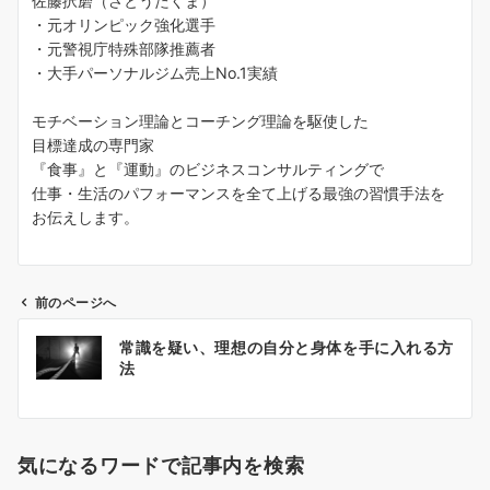
佐藤択磨（さとうたくま）
・元オリンピック強化選手
・元警視庁特殊部隊推薦者
・大手パーソナルジム売上No.1実績
モチベーション理論とコーチング理論を駆使した
目標達成の専門家
『食事』と『運動』のビジネスコンサルティングで
仕事・生活のパフォーマンスを全て上げる最強の習慣手法を
お伝えします。
前のページへ
投
常識を疑い、理想の自分と身体を手に入れる方
稿
法
ナ
ビ
ゲ
気になるワードで記事内を検索
ー