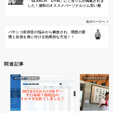
「SEARCH GYM」にて当ジムが掲載されま
稿
した！浦和のオススメパーソナルジム安い順
ナ
ビ
ゲ
次のページへ
ー
パチンコ依存症の悩みから解放され、理想の習
シ
慣と自信を身に付ける効果的な方法！！
ョ
ン
関連記事
2025年12月31日
2025年3月24日