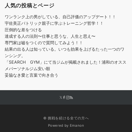
人気の投稿とページ
ワンランク上の男がしている、自己評価のアップデート！！
宇佐美正パトリック親子に学ぶトレーニング哲学！！
圧倒的な差をつける
達成する人の法則〜仕事と思うな、人生と思え〜
専門家は嘘をつくので質問してみよう！！
結果の出る人は知っている。いつも効果を上げるたった一つのワ
ンシング。
「SEARCH GYM」にて当ジムが掲載されました！浦和のオスス
メパーソナルジム安い順
妥協なき愛と言葉で向き合う
© 挑戦を続ける全ての方へ
Powered by
Emanon