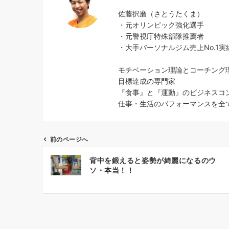
佐藤択磨（さとうたくま）
・元オリンピック強化選手
・元警視庁特殊部隊推薦者
・大手パーソナルジム売上No.1実
モチベーション理論とコーチング
目標達成の専門家
『食事』と『運動』のビジネスコ
仕事・生活のパフォーマンスを全
前のページへ
投
背中を鍛えると姿勢が綺麗になるのウ
稿
ソ・本当！！
ナ
ビ
ゲ
ー