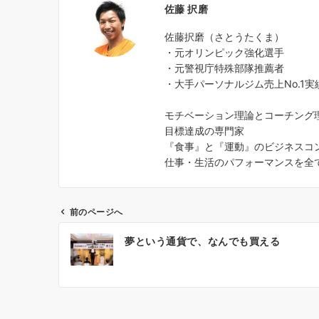
佐藤 択磨
佐藤択磨（さとうたくま）
・元オリンピック強化選手
・元警視庁特殊部隊推薦者
・大手パーソナルジム売上No.1実
モチベーション理論とコーチング
目標達成の専門家
『食事』と『運動』のビジネスコ
仕事・生活のパフォーマンスを全
前のページへ
投
夢という通貨で、なんでも買える
稿
ナ
ビ
ゲ