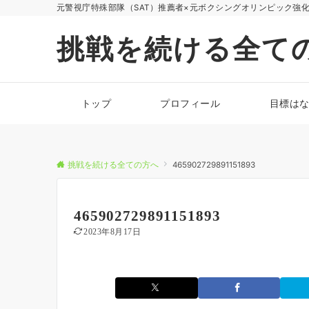
元警視庁特殊部隊（SAT）推薦者×元ボクシングオリンピック強
挑戦を続ける全て
トップ
プロフィール
目標は
挑戦を続ける全ての方へ
465902729891151893
465902729891151893
2023年8月17日