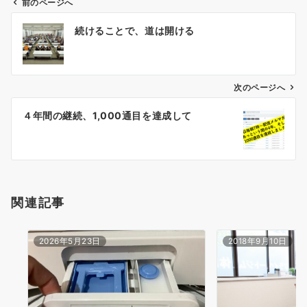
前のページへ
投
続けることで、道は開ける
稿
ナ
ビ
ゲ
次のページへ
ー
４年間の継続、1,000通目を達成して
シ
ョ
ン
関連記事
2026年5月23日
2018年9月10日