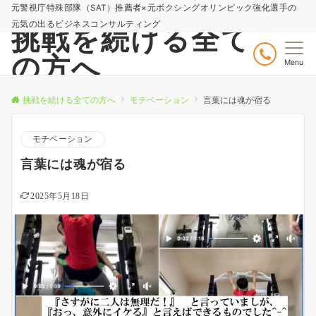
元警視庁特殊部隊（SAT）推薦者×元ボクシングオリンピック強化選手の
元気の出るビジネスコンサルティング
挑戦を続ける全て
の方へ
Menu
挑戦を続ける全ての方へ
モチベーション
言葉には魂が宿る
モチベーション
言葉には魂が宿る
2025年5月18日