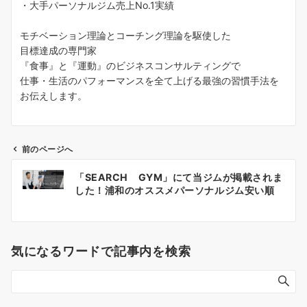
・大手パーソナルジム売上No.1実績
モチベーション理論とコーチング理論を駆使した
目標達成の専門家
『食事』と『運動』のビジネスコンサルティングで
仕事・生活のパフォーマンスを全て上げる最強の習慣手法を
お伝えします。
前のページへ
投
「SEARCH GYM」にて当ジムが掲載されま
稿
した！浦和のオススメパーソナルジム安い順
ナ
ビ
ゲ
気になるワードで記事内を検索
ー
シ
ョ
ン