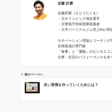
佐藤 択磨
佐藤択磨（さとうたくま）
・元オリンピック強化選手
・元警視庁特殊部隊推薦者
・大手パーソナルジム売上No.1実
モチベーション理論とコーチング
目標達成の専門家
『食事』と『運動』のビジネスコ
仕事・生活のパフォーマンスを全
前のページへ
投
良い習慣を作っていくためには？
稿
ナ
ビ
ゲ