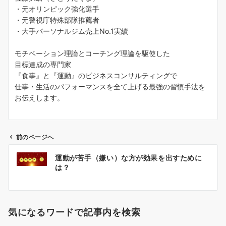
・元オリンピック強化選手
・元警視庁特殊部隊推薦者
・大手パーソナルジム売上No.1実績
モチベーション理論とコーチング理論を駆使した
目標達成の専門家
『食事』と『運動』のビジネスコンサルティングで
仕事・生活のパフォーマンスを全て上げる最強の習慣手法を
お伝えします。
前のページへ
投
運動が苦手（嫌い）な方が効果を出すために
稿
は？
ナ
ビ
ゲ
気になるワードで記事内を検索
ー
シ