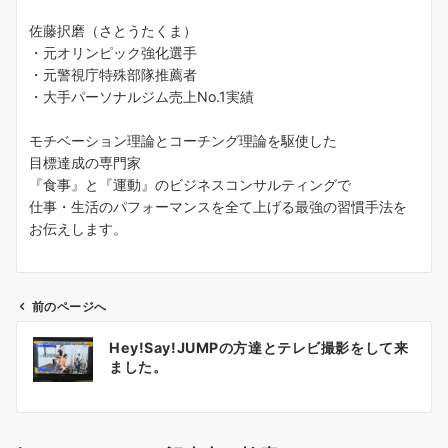
佐藤択磨（さとうたくま）
・元オリンピック強化選手
・元警視庁特殊部隊推薦者
・大手パーソナルジム売上No.1実績
モチベーション理論とコーチング理論を駆使した
目標達成の専門家
『食事』と『運動』のビジネスコンサルティングで
仕事・生活のパフォーマンスを全て上げる最強の習慣手法を
お伝えします。
前のページへ
投
Hey!Say!JUMPの方達とテレビ撮影をして来
稿
ました。
ナ
ビ
ゲ