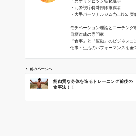
・元オリンピック強化選手
・元警視庁特殊部隊推薦者
・大手パーソナルジム売上No.1実
モチベーション理論とコーチング
目標達成の専門家
『食事』と『運動』のビジネスコ
仕事・生活のパフォーマンスを全
前のページへ
投
筋肉質な身体を造るトレーニング前後の
稿
食事法！！
ナ
ビ
ゲ
ー
シ
ョ