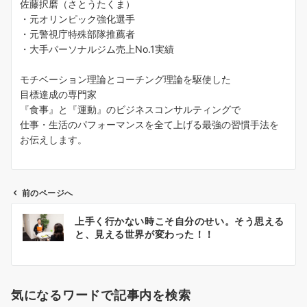
佐藤択磨（さとうたくま）
・元オリンピック強化選手
・元警視庁特殊部隊推薦者
・大手パーソナルジム売上No.1実績
モチベーション理論とコーチング理論を駆使した
目標達成の専門家
『食事』と『運動』のビジネスコンサルティングで
仕事・生活のパフォーマンスを全て上げる最強の習慣手法を
お伝えします。
前のページへ
投
上手く行かない時こそ自分のせい。そう思える
稿
と、見える世界が変わった！！
ナ
ビ
ゲ
気になるワードで記事内を検索
ー