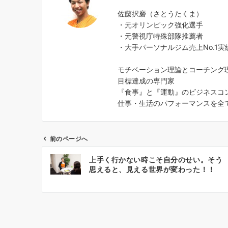
佐藤択磨（さとうたくま）
・元オリンピック強化選手
・元警視庁特殊部隊推薦者
・大手パーソナルジム売上No.1実
モチベーション理論とコーチング
目標達成の専門家
『食事』と『運動』のビジネスコ
仕事・生活のパフォーマンスを全
前のページへ
投
上手く行かない時こそ自分のせい。そう
稿
思えると、見える世界が変わった！！
ナ
ビ
ゲ
ー