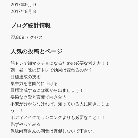
2017年9月
9
2017年8月
8
ブログ統計情報
77,869 アクセス
人気の投稿とページ
筋トレで細マッチョになるための必要な考え方！！
朝・昼・晩の筋トレで効果は変わるのか？
目標達成の技術
集中力を意図的に上げる
目標達成するには家から出ましょう！！
妥協なき愛と言葉で向き合う
不安が分からなければ、知っている人に聞きましょ
う！！
ボディメイクでランニングよりも必要なこと！！
先ずやってみる
保坂尚輝さんの朝食は真似しないで下さい。